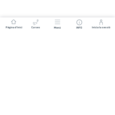
Pàgina d'inici
Curses
Inicia la sessió
Menú
INFO
ÚNEIX-TE A NOSALTRES
UTMB® World Series