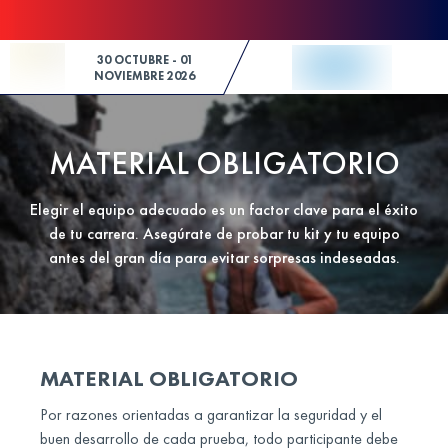
Skip to Content
30 OCTUBRE - 01
NOVIEMBRE 2026
MATERIAL OBLIGATORIO
Elegir el equipo adecuado es un factor clave para el éxito
de tu carrera. Asegúrate de probar tu kit y tu equipo
antes del gran día para evitar sorpresas indeseadas.
MATERIAL OBLIGATORIO
Por razones orientadas a garantizar la seguridad y el
buen desarrollo de cada prueba, todo participante debe