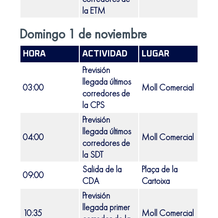
la ETM
Domingo 1 de noviembre
HORA
ACTIVIDAD
LUGAR
LOC
Previsión
llegada últimos
03:00
Moll Comercial
Port 
corredores de
la CPS
Previsión
llegada últimos
04:00
Moll Comercial
Port 
corredores de
la SDT
Salida de la
Plaça de la
09:00
Vall
CDA
Cartoixa
Previsión
llegada primer
10:35
Moll Comercial
Port 