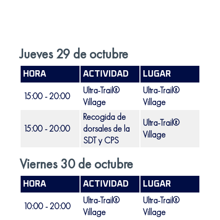
Jueves 29 de octubre
HORA
ACTIVIDAD
LUGAR
LOC
Ultra-Trail®
Ultra-Trail®
15:00 - 20:00
Port 
Village
Village
Recogida de
Ultra-Trail®
15:00 - 20:00
dorsales de la
Port 
Village
SDT y CPS
Viernes 30 de octubre
HORA
ACTIVIDAD
LUGAR
LOC
Ultra-Trail®
Ultra-Trail®
10:00 - 20:00
Port 
Village
Village