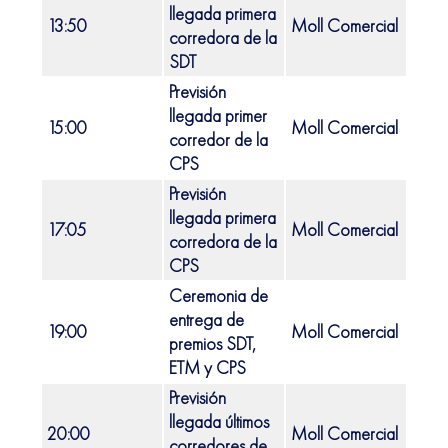
llegada primera
13:50
Moll Comercial
Port 
corredora de la
SDT
Previsión
llegada primer
15:00
Moll Comercial
Port 
corredor de la
CPS
Previsión
llegada primera
17:05
Moll Comercial
Port 
corredora de la
CPS
Ceremonia de
entrega de
19:00
Moll Comercial
Port 
premios SDT,
ETM y CPS
Previsión
llegada últimos
20:00
Moll Comercial
Port 
corredores de