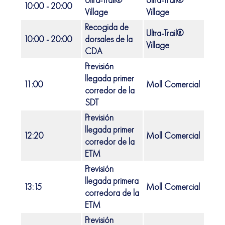
10:00 - 20:00
Port 
Village
Village
Recogida de
Ultra-Trail®
10:00 - 20:00
dorsales de la
Port 
Village
CDA
Previsión
llegada primer
11:00
Moll Comercial
Port 
corredor de la
SDT
Previsión
llegada primer
12:20
Moll Comercial
Port 
corredor de la
ETM
Previsión
llegada primera
13:15
Moll Comercial
Port 
corredora de la
ETM
Previsión