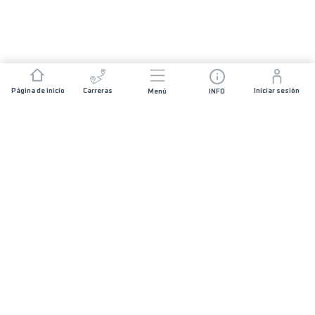
Página de inicio
Carreras
Iniciar sesión
Menú
INFO
ÚNETE A NOSOTROS