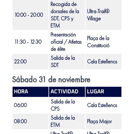
Recogida de
dorsales de la
Ultra-Trail®
10:00 - 20:00
Port 
SDT, CPS y
Village
ETM
Presentación
Plaça de la
11:30 - 12:30
oficial / Atletas
Sólle
Constitució
de élite
Salida de la
22:00
Cala Estellencs
Estel
SDT
Sábado 31 de noviembre
HORA
ACTIVIDAD
LUGAR
LOC
Salida de la
06:00
Cala Estellencs
Estel
CPS
Salida de la
08:00
Plaça Major
Selv
ETM
Ultra-Trail®
Ultra-Trail®