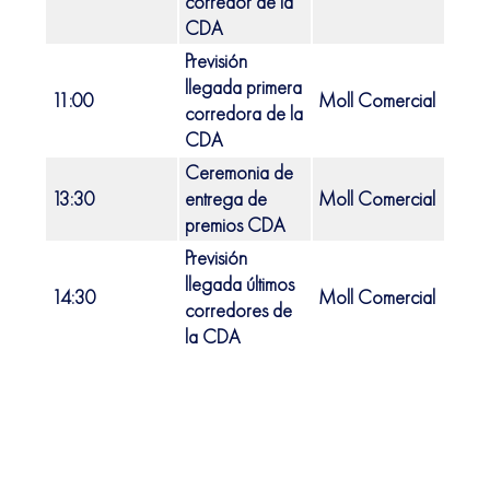
corredor de la
CDA
Previsión
llegada primera
11:00
Moll Comercial
Port 
corredora de la
CDA
Ceremonia de
13:30
entrega de
Moll Comercial
Port 
premios CDA
Previsión
llegada últimos
14:30
Moll Comercial
Port 
corredores de
la CDA